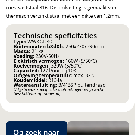
roestvaststaal 316. De omkasting is gemaakt van
thermisch verzinkt staal met een dikte van 1.2mm.
Technische speficifaties
Type:
WWKGD40
Buitenmaten bXdXh:
250x270x390mm
Massa:
21 kg
Voeding:
230V-50Hz
Elektrisch vermogen:
160W (5/50ºC)
Koelvermogen:
320W (5/50ºC)
Capaciteit:
t27 l/uur bij 10K
Omgeving temperatuur:
max. 32ºC
Koudemiddel:
R134a
Wateraansluiting:
3/4″BSP buitendraad
Uitgebreide specificaties, afmetingen en gewicht
beschikbaar op aanvraag.
Op zoek naar