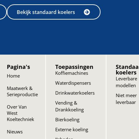
Bekijk standaard koelers
Pagina's
Toepassingen
Standaa
koelers
Koffiemachines
Home
Leverbare
Waterdispensers
modellen
Maatwerk &
Drinkwaterkoelers
Serieproductie
Niet meer
leverbaar
Vending &
Over Van
Drankkoeling
West
Koeltechniek
Bierkoeling
Externe koeling
Nieuws