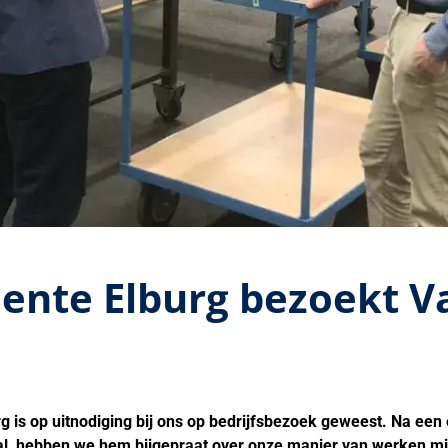
nte Elburg bezoekt V
is op uitnodiging bij ons op bedrijfsbezoek geweest. Na een 
al, hebben we hem bijgepraat over onze manier van werken 