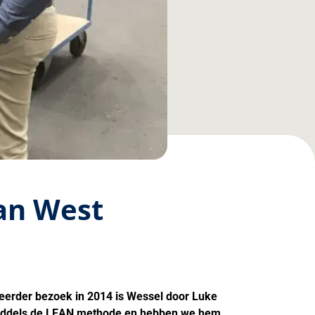
an West
eerder bezoek in 2014 is Wessel door Luke
middels de LEAN methode en hebben we hem