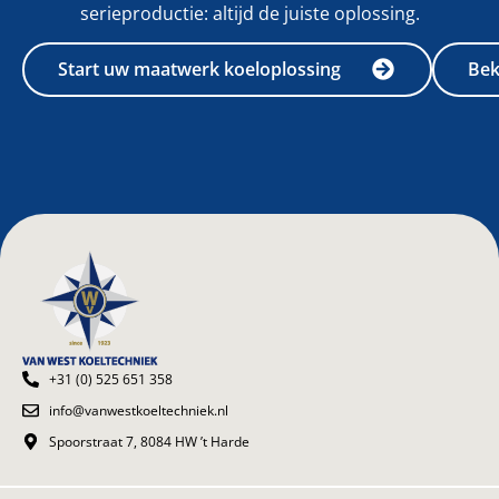
serieproductie: altijd de juiste oplossing.
Start uw maatwerk koeloplossing
Bek
+31 (0) 525 651 358
info@vanwestkoeltechniek.nl
Spoorstraat 7, 8084 HW ’t Harde