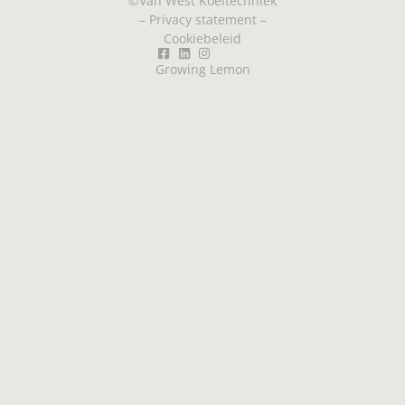
©Van West Koeltechniek
–
Privacy statement
–
Cookiebeleid
Growing Lemon