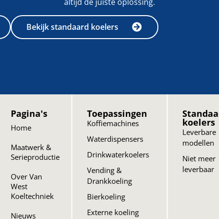
altijd de juiste oplossing.
Bekijk standaard koelers
Pagina's
Toepassingen
Standaa
koelers
Koffiemachines
Home
Leverbare
Waterdispensers
modellen
Maatwerk &
Drinkwaterkoelers
Serieproductie
Niet meer
leverbaar
Vending &
Over Van
Drankkoeling
West
Koeltechniek
Bierkoeling
Externe koeling
Nieuws