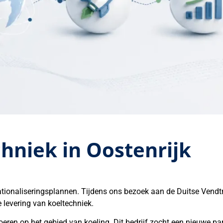
chniek in Oostenrijk
ationaliseringsplannen. Tijdens ons bezoek aan de Duitse Vendt
e levering van koeltechniek.
voeren op het gebied van koeling. Dit bedrijf zocht een nieuwe p