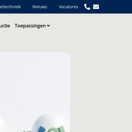
eltechniek
Nieuws
Vacatures
uctie
Toepassingen